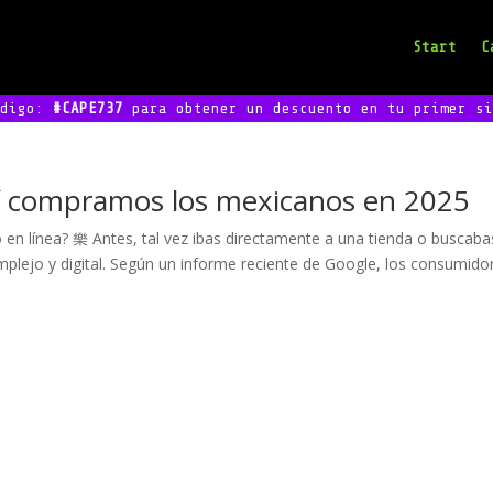
Start
C
odigo:
#CAPE737
para obtener un descuento en tu primer si
así compramos los mexicanos en 2025
en línea? 樂 Antes, tal vez ibas directamente a una tienda o buscaba
lejo y digital. Según un informe reciente de Google, los consumidore