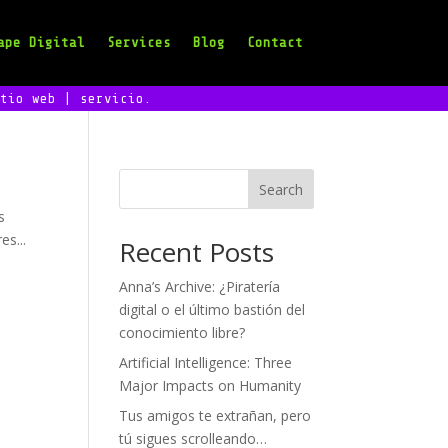
ape Digital
Services
Blog
Contact
tio web | servicio.
Search
s
s...
Recent Posts
Anna’s Archive: ¿Piratería
digital o el último bastión del
conocimiento libre?
Artificial Intelligence: Three
Major Impacts on Humanity
Tus amigos te extrañan, pero
tú sigues scrolleando…