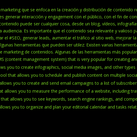
marketing que se enfoca en la creación y distribución de contenido rel
es generar interacción y engagement con el público, con el fin de conve
l contenido puede ser cualquier cosa, desde un blog, vídeos, infografías
la audiencia. Es importante que el contenido sea relevante y valioso p
r el #SEO, generar leads, aumentar el tráfico al sitio web, mejorar la r
gunas herramientas que pueden ser utilez: Existen varias herramienta
de marketing de contenidos. Algunas de las herramientas más popular
MS (content management system) that is very popular for creating a
ows you to create infographics, social media images, and other types 
ool that allows you to schedule and publish content on multiple socia
 allows you to create and send email campaigns to a list of subscriber
hat allows you to measure the performance of a website, including traf
 that allows you to see keywords, search engine rankings, and compe
allows you to organize and plan your editorial calendar and tasks rela