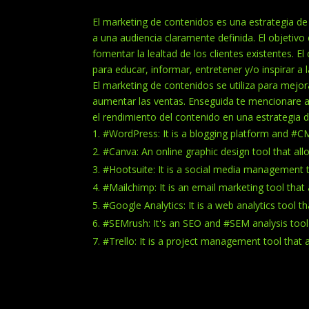
El marketing de contenidos es una estrategia de 
a una audiencia claramente definida. El objetivo 
fomentar la lealtad de los clientes existentes. E
para educar, informar, entretener y/o inspirar a 
El marketing de contenidos se utiliza para mejora
aumentar las ventas. Enseguida te mencionare al
el rendimiento del contenido en una estrategia 
#WordPress: It is a blogging platform and #C
#Canva: An online graphic design tool that all
#Hootsuite: It is a social media management t
#Mailchimp: It is an email marketing tool that
#Google Analytics: It is a web analytics tool t
#SEMrush: It's an SEO and #SEM analysis tool
#Trello: It is a project management tool that 